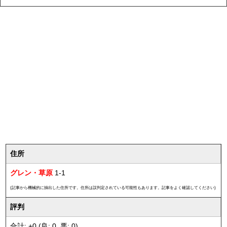
住所
グレン・草原
1-1
(記事から機械的に抽出した住所です。住所は誤判定されている可能性もあります。記事をよく確認してください)
評判
合計: +0 (良: 0, 悪: 0)