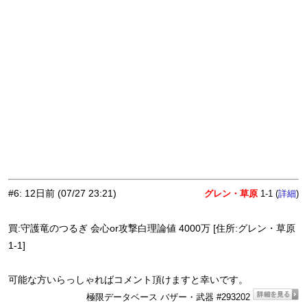
#6
:
12日前
(07/27 23:21)
グレン・草原
1-1 (
)
詳細
買:守護竜のつるぎ 会心or攻撃白理論値 4000万 [住所:グレン・草原
1-1]
可能な方いらっしゃればコメント頂けますと幸いです。
極限データベース バザー・武器 #293202