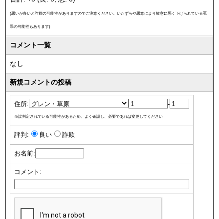
(悪いが多いと詐欺の可能性がありますのでご注意ください。いたずらや悪意により故意に悪く下げられている冤
罪の可能性もあります)
コメント一覧
なし
新規コメントの投稿
住所:
-
※誤判定されている可能性があるため、よく確認し、必要であれば変更してください
評判:
良い
詐欺
お名前:
コメント: