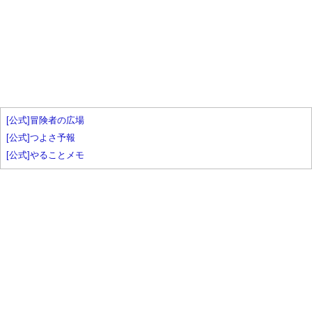
[公式]冒険者の広場
[公式]つよさ予報
[公式]やることメモ