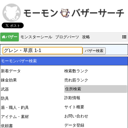
バザー
モンスターシール
ブログパーツ
攻略
モーモンバザー検索
新着データ
検索数ランク
錬金効果
売れ筋ランク
住所検索
武器
詐欺情報
防具
サイト概要
盾・職人・釣具
お問い合わせ
アイテム・素材
データ登録
依頼書