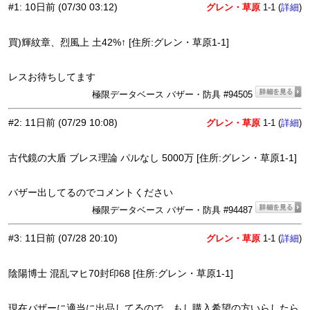
#1
:
10日前
(07/30 03:12)
グレン・草原
1-1 (
)
詳細
買)輝紋章、烈風上 土42%↑ [住所:グレン・草原1-1]
レスお待ちしてます
極限データベース バザー・防具 #94505
#2
:
11日前
(07/29 10:08)
グレン・草原
1-1 (
)
詳細
古代鏡の大盾 ブレス理論 パルなし 5000万 [住所:グレン・草原1-1]
バザー出してるのでコメントください
極限データベース バザー・防具 #94487
#3
:
11日前
(07/28 20:10)
グレン・草原
1-1 (
)
詳細
陰陽博士 混乱マヒ70封印68 [住所:グレン・草原1-1]
現在バザーに適当に出品してるので、もし購入希望の方いらしたら