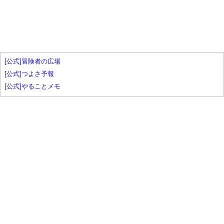
[公式]冒険者の広場
[公式]つよさ予報
[公式]やることメモ