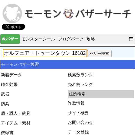
バザー
モンスターシール
ブログパーツ
攻略
モーモンバザー検索
新着データ
検索数ランク
錬金効果
売れ筋ランク
住所検索
武器
詐欺情報
防具
サイト概要
盾・職人・釣具
お問い合わせ
アイテム・素材
データ登録
依頼書