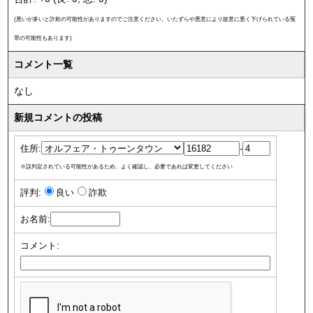
(悪いが多いと詐欺の可能性がありますのでご注意ください。いたずらや悪意により故意に悪く下げられている冤
罪の可能性もあります)
コメント一覧
なし
新規コメントの投稿
住所:
-
※誤判定されている可能性があるため、よく確認し、必要であれば変更してください
評判:
良い
詐欺
お名前:
コメント: