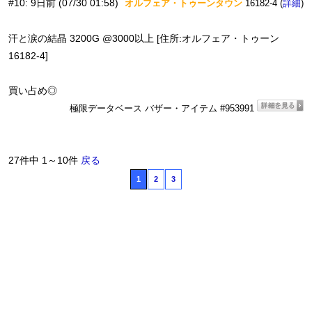
#10
:
9日前
(07/30 01:58)
オルフェア・トゥーンタウン
16182-4 (
)
詳細
汗と涙の結晶 3200G @3000以上 [住所:オルフェア・トゥーン
16182-4]
買い占め◎
極限データベース バザー・アイテム #953991
27件中 1～10件
戻る
1
2
3