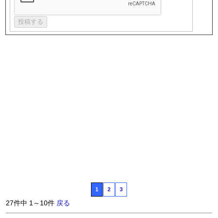
1
2
3
27件中 1～10件
戻る