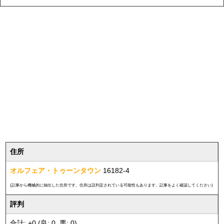
住所
オルフェア・トゥーンタウン
16182-4
(記事から機械的に抽出した住所です。住所は誤判定されている可能性もあります。記事をよく確認してください)
評判
合計: +0 (良: 0, 悪: 0)