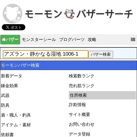
バザー
モンスターシール
ブログパーツ
攻略
モーモンバザー検索
新着データ
検索数ランク
錬金効果
売れ筋ランク
住所検索
武器
詐欺情報
防具
サイト概要
盾・職人・釣具
お問い合わせ
アイテム・素材
データ登録
依頼書