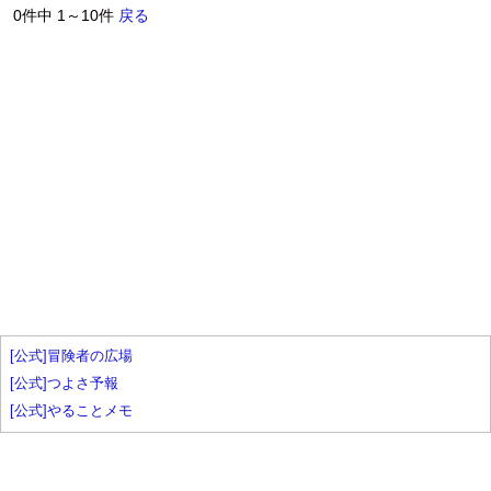
0件中 1～10件
戻る
[公式]冒険者の広場
[公式]つよさ予報
[公式]やることメモ