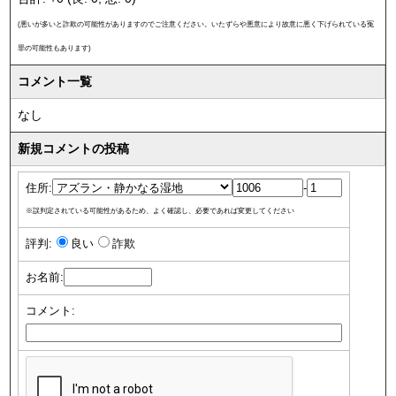
(悪いが多いと詐欺の可能性がありますのでご注意ください。いたずらや悪意により故意に悪く下げられている冤
罪の可能性もあります)
コメント一覧
なし
新規コメントの投稿
住所:
-
※誤判定されている可能性があるため、よく確認し、必要であれば変更してください
評判:
良い
詐欺
お名前:
コメント: