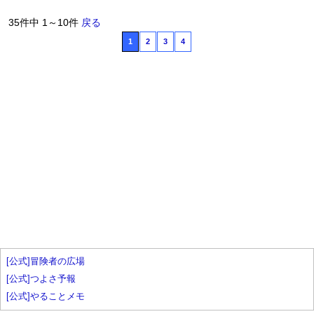
35件中 1～10件
戻る
1
2
3
4
[公式]冒険者の広場
[公式]つよさ予報
[公式]やることメモ