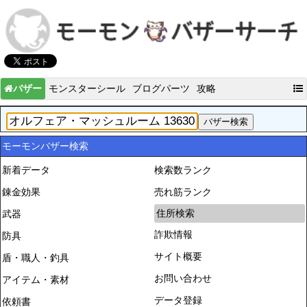
バザー
モンスターシール
ブログパーツ
攻略
モーモンバザー検索
新着データ
検索数ランク
錬金効果
売れ筋ランク
住所検索
武器
詐欺情報
防具
サイト概要
盾・職人・釣具
お問い合わせ
アイテム・素材
データ登録
依頼書