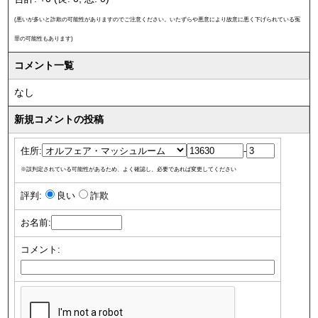
(悪いが多いと詐欺の可能性がありますのでご注意ください。いたずらや悪意により故意に悪く下げられている冤
罪の可能性もあります)
コメント一覧
なし
新規コメントの投稿
住所:
-
※誤判定されている可能性があるため、よく確認し、必要であれば変更してください
評判:
良い
詐欺
お名前:
コメント: