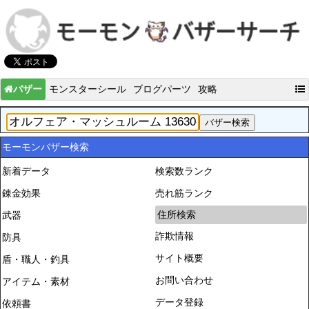
バザー
モンスターシール
ブログパーツ
攻略
モーモンバザー検索
新着データ
検索数ランク
錬金効果
売れ筋ランク
住所検索
武器
詐欺情報
防具
サイト概要
盾・職人・釣具
お問い合わせ
アイテム・素材
データ登録
依頼書