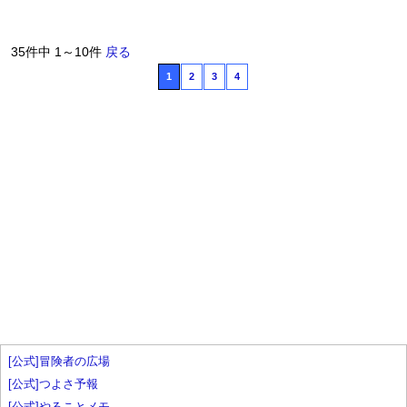
35件中 1～10件
戻る
1
2
3
4
[公式]冒険者の広場
[公式]つよさ予報