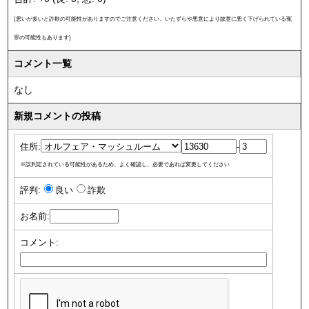
(悪いが多いと詐欺の可能性がありますのでご注意ください。いたずらや悪意により故意に悪く下げられている冤
罪の可能性もあります)
コメント一覧
なし
新規コメントの投稿
住所:
-
※誤判定されている可能性があるため、よく確認し、必要であれば変更してください
評判:
良い
詐欺
お名前:
コメント: