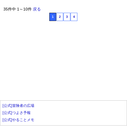
35件中 1～10件
戻る
1
2
3
4
[公式]冒険者の広場
[公式]つよさ予報
[公式]やることメモ