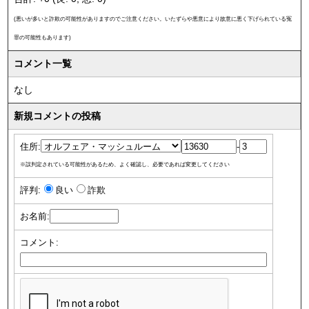
(悪いが多いと詐欺の可能性がありますのでご注意ください。いたずらや悪意により故意に悪く下げられている冤
罪の可能性もあります)
コメント一覧
なし
新規コメントの投稿
住所:
-
※誤判定されている可能性があるため、よく確認し、必要であれば変更してください
評判:
良い
詐欺
お名前:
コメント: