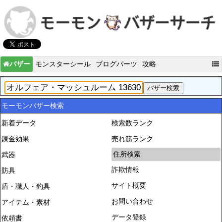
バザー
モンスターシール
ブログパーツ
攻略
モーモンバザー検索
新着データ
検索数ランク
錬金効果
売れ筋ランク
住所検索
武器
詐欺情報
防具
サイト概要
盾・職人・釣具
お問い合わせ
アイテム・素材
データ登録
依頼書